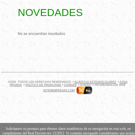
NOVEDADES
No se encuentran resultados
©2026 TODOS LOS DERECHOS RESERVADOS. •
ALVENTUS EXTRAESCOLARES
•
ZONA
PRIVADA
•
POLÍTICA DE PRIVACIDAD
•
COOKIES
• DISEÑO Y PROGRAMACIÓN WEB
INTRAEMPRESAS.COM
Solicitamos su permiso para obtener datos estadísticos de su navegación en esta web, en
cumplimiento del Real Decreto-ley 13/2012. Si continúa navegando consideramos que acepta